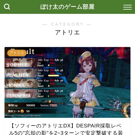
ぽけ太のゲーム部屋
― CATEGORY ―
アトリエ
アトリエ
【ソフィーのアトリエDX】DESPAIR採取レベ
ル5の"忘却の影"を2~3ターンで安定撃破する装